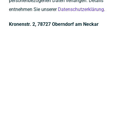
personenbezogenen Daten verlangen. Details
entnehmen Sie unserer
Datenschutzerklärung
.
Kronenstr. 2, 78727 Oberndorf am Neckar
+
−
Leaflet
|
©
OpenStreetMap