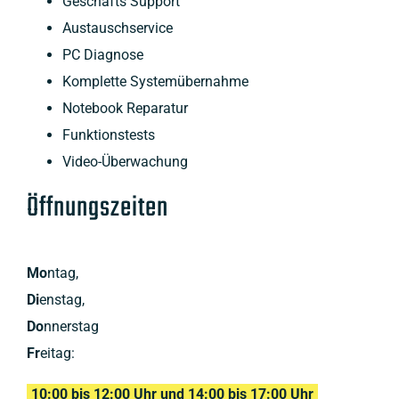
Geschäfts Support
Austauschservice
PC Diagnose
Komplette Systemübernahme
Notebook Reparatur
Funktionstests
Video-Überwachung
Öffnungszeiten
Mo
ntag,
Di
enstag,
Do
nnerstag
Fr
eitag:
10:00 bis 12:00 Uhr und 14:00 bis 17:00 Uhr